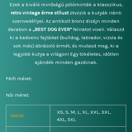
Ezek a kiváló minőségű pólóminták a klasszikus,
retro vintage érme stílust
ötvözik a kutyák iránti
szenvedéllyel. Az antikolt bronz dizájn minden
darabon a
„BEST DOG EVER”
feliratot viseli. Válaszd
ki a kedvenc fajtádat (bulldog, labrador, vizsla és
sok más) ábrázoló érmét, és mutasd meg, ki a
legjobb kutya a világon! Egy tökéletes, időtlen
ajándék minden gazdinak.
Férfi méret:
Női méret:
XS, S, M, L, XL, XXL, 3XL,
Méret
4XL, 5XL