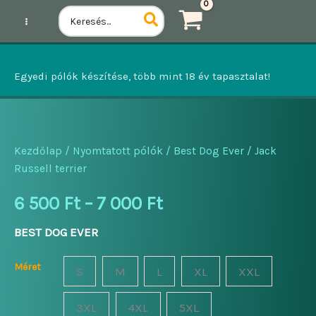
Ugrás
Search
for:
a
tartalomhoz
Egyedi pólók készítése, több mint 18 év tapasztalat!
Kezdőlap
/
Nyomtatott pólók
/
Best Dog Ever
/ Jack
Russell terrier
Ártartomány:
6 500
Ft
–
7 000
Ft
6
BEST DOG EVER
500 Ft
Méret
S
M
L
XL
XXL
-
3XL
4XL
5XL