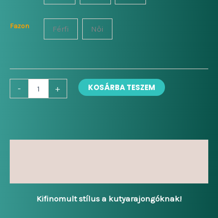
7
000 Ft
Fazon
Férfi
Női
Jack
KOSÁRBA TESZEM
-
+
Russell
terrier
mennyiség
Leírás
További információk
Kifinomult stílus a kutyarajongóknak!