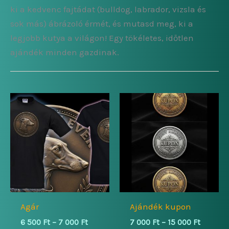
ki a kedvenc fajtádat (bulldog, labrador, vizsla és
sok más) ábrázoló érmét, és mutasd meg, ki a
legjobb kutya a világon! Egy tökéletes, időtlen
ajándék minden gazdinak.
Agár
Ajándék kupon
Ártartomány:
Ártarto
6 500
Ft
–
7 000
Ft
7 000
Ft
–
15 000
Ft