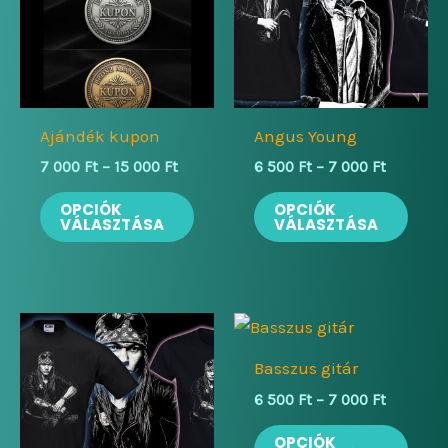
Ajándék kupon
Angus Young
Ártartomány:
Ártartom
7 000
Ft
–
15 000
Ft
6 500
Ft
–
7 000
Ft
7
6
Ennek
Enne
000 Ft
500 Ft
OPCIÓK
OPCIÓK
-
-
VÁLASZTÁSA
VÁLASZTÁSA
a
a
15
7
terméknek
term
000 Ft
000 Ft
több
több
variációja
variá
van.
van.
A
A
Basszus gitár
változatok
válto
Ártartom
6 500
Ft
–
7 000
Ft
6
a
a
Enne
500 Ft
OPCIÓK