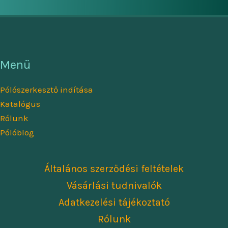
változatok
term
a
vála
termékoldalon
ki
választhatók
Menü
ki
Pólószerkesztő indítása
Katalógus
Rólunk
Pólóblog
Általános szerződési feltételek
Vásárlási tudnivalók
Adatkezelési tájékoztató
Rólunk