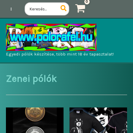
Ugrás
Search
for:
a
tartalomhoz
Egyedi pólók készítése, több mint 18 év tapasztalat!
Zenei pólók