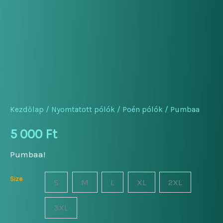
Kezdőlap
/
Nyomtatott pólók
/
Poén pólók
/ Pumbaa
5 000
Ft
Pumbaa!
Size
S
M
L
XL
2XL
3XL