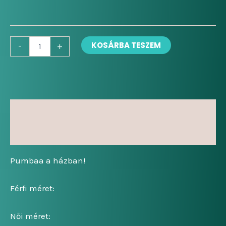
Pumbaa
KOSÁRBA TESZEM
-
+
mennyiség
Leírás
További információk
Pumbaa a házban!
Férfi méret:
Női méret: