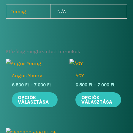
Tömeg
N/A
Előzőleg megtekintett termékek
Angus Young
ÁGY
Ártartomány:
Ártartom
6 500
Ft
–
7 000
Ft
6 500
Ft
–
7 000
Ft
6
6
Ennek
Enne
500 Ft
500 Ft
OPCIÓK
OPCIÓK
-
-
VÁLASZTÁSA
VÁLASZTÁSA
a
a
7
7
terméknek
term
000 Ft
000 Ft
több
több
variációja
variá