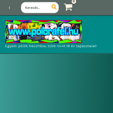
Ugrás
Search
for:
a
tartalomhoz
Egyedi pólók készítése, több mint 18 év tapasztalat!