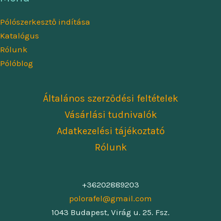
termékoldalon
Pólószerkesztő indítása
választhatók
Katalógus
ki
Rólunk
Pólóblog
Általános szerződési feltételek
Vásárlási tudnivalók
Adatkezelési tájékoztató
Rólunk
+36202889203
polorafel@gmail.com
1043 Budapest, Virág u. 25. Fsz.