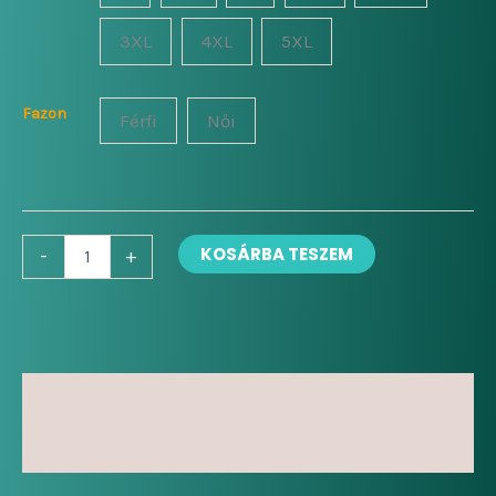
-
3XL
4XL
5XL
7
000 Ft
Fazon
Férfi
Női
Rockcica
KOSÁRBA TESZEM
-
+
mennyiség
Leírás
További információk