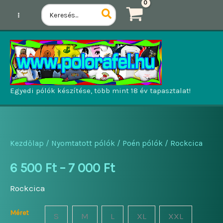
Ugrás
Search
for:
a
tartalomhoz
Egyedi pólók készítése, több mint 18 év tapasztalat!
Kezdőlap
/
Nyomtatott pólók
/
Poén pólók
/ Rockcica
Ártartomány:
6 500
Ft
–
7 000
Ft
6
Rockcica
500 Ft
Méret
S
M
L
XL
XXL